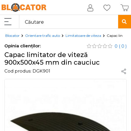
Blocator
Orientare trafic auto
Limitatoare de viteza
Capac limitat
Opinia clienților:
0
( 0 )
Capac limitator de viteză
900x500x45 mm din cauciuc
Cod produs:
DGK901