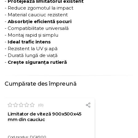
-
Protejează limitatorul existent
- Reduce zgomotul la impact
- Material cauciuc rezistent
-
Absorbție eficientă șocuri
- Compatibilitate universală
- Montaj rapid și simplu
-
Ideal trafic intens
- Rezistent la UV și apă
- Durată lungă de viață
-
Crește siguranța rutieră
Cumpărate des împreună
(0)
Limitator de viteză 900x500x45
mm din cauciuc
Cod produs: DGK900