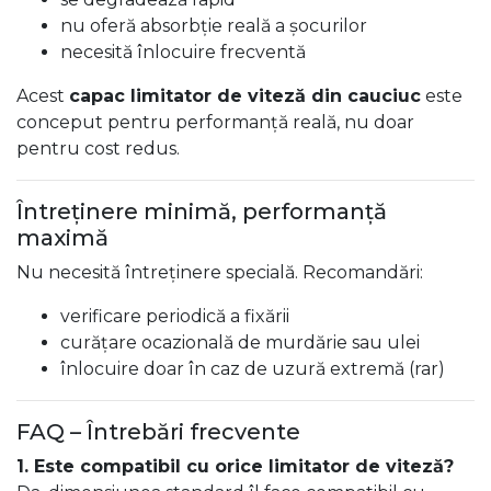
nu oferă absorbție reală a șocurilor
necesită înlocuire frecventă
Acest
capac limitator de viteză din cauciuc
este
conceput pentru performanță reală, nu doar
pentru cost redus.
Întreținere minimă, performanță
maximă
Nu necesită întreținere specială. Recomandări:
verificare periodică a fixării
curățare ocazională de murdărie sau ulei
înlocuire doar în caz de uzură extremă (rar)
FAQ – Întrebări frecvente
1. Este compatibil cu orice limitator de viteză?