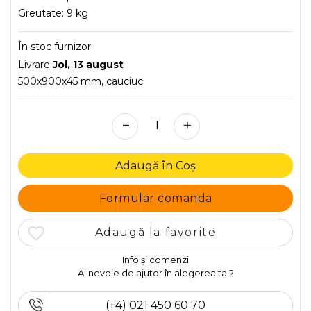
Greutate:
9 kg
În stoc furnizor
Livrare
Joi, 13 august
500x900x45 mm, cauciuc
-
+
Adaugă în Coș
Formular comanda
Adaugă la favorite
Info și comenzi
Ai nevoie de ajutor în alegerea ta ?
(+4) 021 450 60 70