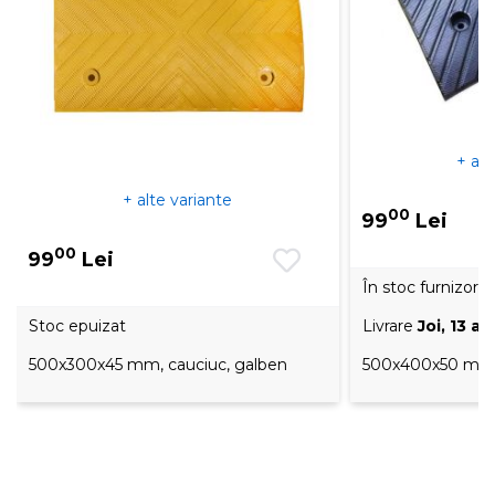
+ alt
+ alte variante
00
99
Lei
00
99
Lei
În stoc furnizor
Stoc epuizat
Livrare
Joi, 13 a
500x300x45 mm, cauciuc, galben
500x400x50 mm, 