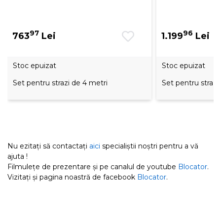
97
96
763
Lei
1.199
Lei
Stoc epuizat
Stoc epuizat
Set pentru strazi de 4 metri
Set pentru strazi
Nu ezitați să contactați
aici
specialiștii noștri pentru a vă
ajuta !
Filmulețe de prezentare și pe canalul de youtube
Blocator
.
Vizitați și pagina noastră de facebook
Blocator
.