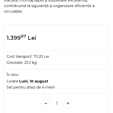
ridicată, montaj rapid și vizibilitate excelentă,
contribuind la siguranță și organizare eficientă a
circulației.
97
1.399
Lei
Cost transport:
70.25 Lei
Greutate:
23.2 kg
În stoc
Livrare
Luni, 10 august
Set pentru strazi de 6 metri
-
+