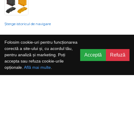
Șterge istoricul de navigare
Compania nu poate garanta și nu își poate asuma răspunderea că
Folosim cookie-uri pentru funcționarea
informațiile prezentate pe site sunt corecte, complete sau actualizate, iar
corectă a site-ului și, cu acordul tău,
serviciile oferite prin acest site sunt accesibile, neîntrerupte și fără erori.
Acceptă
Refuză
pentru analiză și marketing. Poți
Prețurile, ofertele, situația stocului, specificațiile și imaginile pot fi schimbate
accepta sau refuza cookie-urile
fără o notificare prealabilă.
opționale.
Află mai multe
.
Aboneaza-te la newsletter și nu rata
promoțiile noastre!
Abonează-te