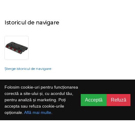
Istoricul de navigare
Șterge istoricul de navigare
Compania nu poate garanta și nu își poate asuma răspunderea că
Folosim cookie-uri pentru funcționarea
informațiile prezentate pe site sunt corecte, complete sau actualizate, iar
corectă a site-ului și, cu acordul tău,
serviciile oferite prin acest site sunt accesibile, neîntrerupte și fără erori.
Acceptă
Refuză
pentru analiză și marketing. Poți
Prețurile, ofertele, situația stocului, specificațiile și imaginile pot fi schimbate
accepta sau refuza cookie-urile
fără o notificare prealabilă.
opționale.
Află mai multe
.