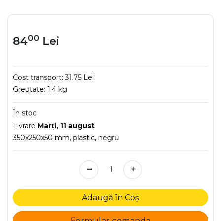
00
84
Lei
Cost transport:
31.75 Lei
Greutate:
1.4 kg
În stoc
Livrare
Marţi, 11 august
350x250x50 mm, plastic, negru
-
+
Adaugă în Coș
Formular comanda