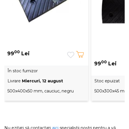
00
99
Lei
00
99
Lei
În stoc furnizor
Livrare
Miercuri, 12 august
Stoc epuizat
500x400x50 mm, cauciuc, negru
500x300x45 mm, 
Nu ezitați să contactați
aici
specialiștii noștri pentru a vă