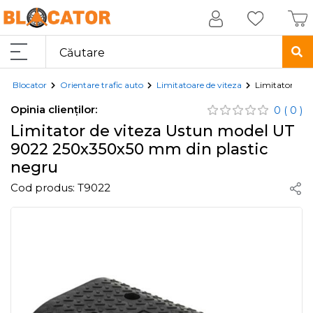
Blocator
Orientare trafic auto
Limitatoare de viteza
Limitator de 
Opinia clienților:
0
( 0 )
Limitator de viteza Ustun model UT
9022 250x350x50 mm din plastic
negru
Cod produs:
T9022