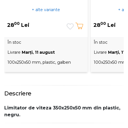
+ alte variante
+ alt
00
00
28
Lei
28
Lei
În stoc
În stoc
Livrare
Marţi, 11 august
Livrare
Marţi, 11
100x250x50 mm, plastic, galben
100x250x50 mm, p
Descriere
Limitator de viteza 350x250x50 mm din plastic,
negru.