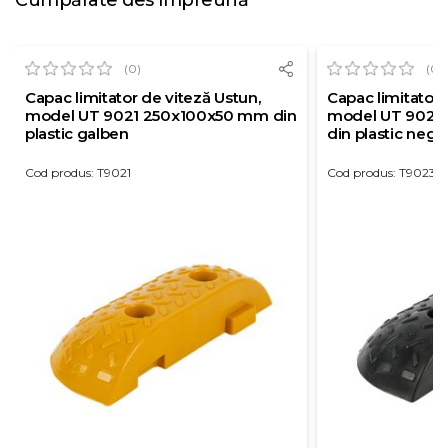
Cumpărate des împreună
(0)
(0)
Capac limitator de viteză Ustun,
Capac limitator 
model UT 9021 250x100x50 mm din
model UT 9023
plastic galben
din plastic negr
Cod produs: T9021
Cod produs: T9023