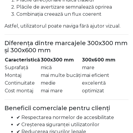
Plăcile de avertizare semnalează oprirea
Combinația creează un flux coerent
Astfel, utilizatorul poate naviga fără ajutor vizual.
Diferența dintre marcajele 300x300 mm
și 300x600 mm
Caracteristică
300x300 mm
300x600 mm
Suprafață
mică
mare
Montaj
mai multe bucăți
mai eficient
Continuitate
medie
excelentă
Cost montaj
mai mare
optimizat
Beneficii comerciale pentru clienți
✔ Respectarea normelor de accesibilitate
✔ Creșterea siguranței utilizatorilor
✔ Reducerea riscurilor legale