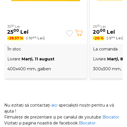
00
00
35
Lei
25
Lei
00
00
25
Lei
20
Lei
00
00
-28.57 %
(-10
Lei)
-20 %
(-5
Lei)
În stoc
La comanda
Livrare
Marţi, 11 august
Livrare
Marţi, 8
400x400 mm, galben
300x300 mm, ga
Nu ezitați să contactați
aici
specialiștii noștri pentru a vă
ajuta !
Filmulețe de prezentare și pe canalul de youtube
Blocator
.
Vizitați și pagina noastră de facebook
Blocator
.