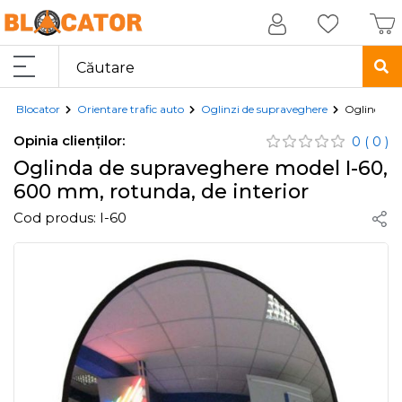
Blocator
Orientare trafic auto
Oglinzi de supraveghere
Oglinda de
Opinia clienților:
0
( 0 )
Oglinda de supraveghere model I-60,
600 mm, rotunda, de interior
Cod produs:
I-60