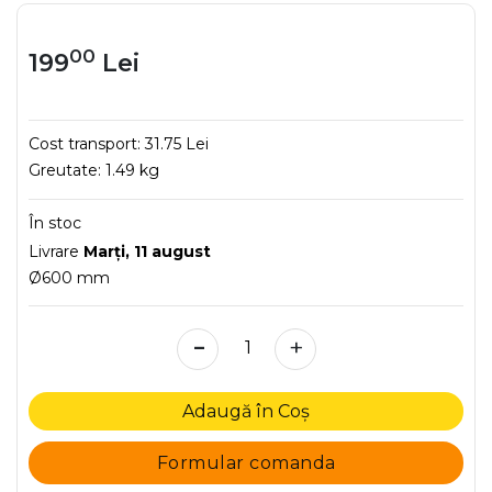
00
199
Lei
Cost transport:
31.75 Lei
Greutate:
1.49 kg
În stoc
Livrare
Marţi, 11 august
Ø600 mm
-
+
Adaugă în Coș
Formular comanda