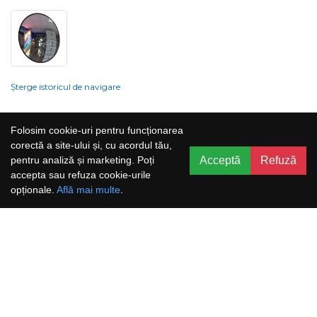
Șterge istoricul de navigare
Compania nu poate garanta și nu își poate asuma răspunderea că
Folosim cookie-uri pentru funcționarea
informațiile prezentate pe site sunt corecte, complete sau actualizate, iar
corectă a site-ului și, cu acordul tău,
serviciile oferite prin acest site sunt accesibile, neîntrerupte și fără erori.
Acceptă
Refuză
pentru analiză și marketing. Poți
Prețurile, ofertele, situația stocului, specificațiile și imaginile pot fi schimbate
accepta sau refuza cookie-urile
fără o notificare prealabilă.
opționale.
Află mai multe
.
Aboneaza-te la newsletter și nu rata
promoțiile noastre!