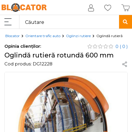
Blocator
Orientare trafic auto
Oglinzi rutiere
Oglindă rutieră ro
Opinia clienților:
0
( 0 )
Oglindă rutieră rotundă 600 mm
Cod produs:
DG12228