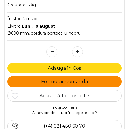
Greutate:
5 kg
În stoc furnizor
Livrare
Luni, 10 august
Ø600 mm, bordura portocaliu-negru
-
+
Adaugă în Coș
Formular comanda
Adaugă la favorite
Info și comenzi
Ai nevoie de ajutor în alegerea ta ?
(+4) 021 450 60 70