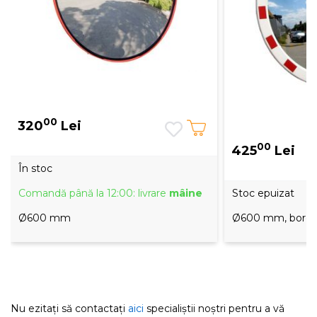
00
320
Lei
00
425
Lei
În stoc
Comandă până la 12:00: livrare
mâine
Stoc epuizat
Ø600 mm
Ø600 mm, bordur
Nu ezitați să contactați
aici
specialiștii noștri pentru a vă