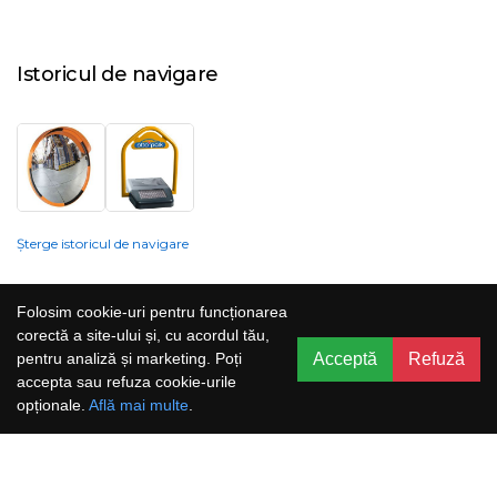
Istoricul de navigare
Șterge istoricul de navigare
Compania nu poate garanta și nu își poate asuma răspunderea că
Folosim cookie-uri pentru funcționarea
informațiile prezentate pe site sunt corecte, complete sau actualizate, iar
corectă a site-ului și, cu acordul tău,
serviciile oferite prin acest site sunt accesibile, neîntrerupte și fără erori.
Acceptă
Refuză
pentru analiză și marketing. Poți
Prețurile, ofertele, situația stocului, specificațiile și imaginile pot fi schimbate
accepta sau refuza cookie-urile
fără o notificare prealabilă.
opționale.
Află mai multe
.
Aboneaza-te la newsletter și nu rata