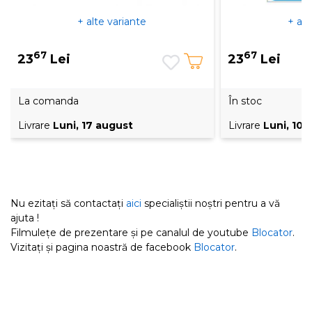
+ alte variante
+ alt
67
67
23
Lei
23
Lei
La comanda
În stoc
Livrare
Luni, 17 august
Livrare
Luni, 10 
Nu ezitați să contactați
aici
specialiștii noștri pentru a vă
ajuta !
Filmulețe de prezentare și pe canalul de youtube
Blocator
.
Vizitați și pagina noastră de facebook
Blocator
.