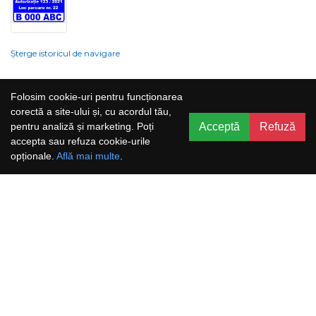
Șterge istoricul de navigare
Compania nu poate garanta și nu își poate asuma răspunderea că
Folosim cookie-uri pentru funcționarea
informațiile prezentate pe site sunt corecte, complete sau actualizate, iar
corectă a site-ului și, cu acordul tău,
serviciile oferite prin acest site sunt accesibile, neîntrerupte și fără erori.
Acceptă
Refuză
pentru analiză și marketing. Poți
Prețurile, ofertele, situația stocului, specificațiile și imaginile pot fi schimbate
accepta sau refuza cookie-urile
fără o notificare prealabilă.
opționale.
Află mai multe
.
Aboneaza-te la newsletter și nu rata
promoțiile noastre!
Abonează-te