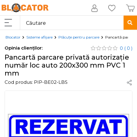
Blocator
Sisteme afișare
Plăcuțe pentru parcare
Pancartă parcare
Opinia clienților:
0
( 0 )
Pancartă parcare privată autorizație
număr loc auto 200x300 mm PVC 1
mm
Cod produs:
PIP-BE02-LBS