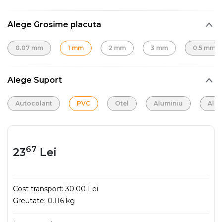
Alege Grosime placuta
0.07 mm
1 mm
2 mm
3 mm
0.5 mm
Alege Suport
Autocolant
PVC
Otel
Aluminiu
Alu
67
23
Lei
Cost transport:
30.00 Lei
Greutate:
0.116 kg