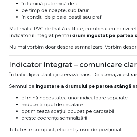
în lumină puternică de zi
pe timp de noapte, sub faruri
în condiții de ploaie, ceață sau praf
Materialul PVC de înaltă calitate, combinat cu benzi refl
Indicatorul integrat pentru
drum îngustat pe partea 
Nu mai vorbim doar despre semnalizare. Vorbim despre
Indicator integrat – comunicare clar
În trafic, lipsa clarității creează haos. De aceea, acest
se
Semnul de
îngustare a drumului pe partea stângă
es
elimină necesitatea unor indicatoare separate
reduce timpul de instalare
optimizează spațiul ocupat pe carosabil
crește coerența semnalizării
Totul este compact, eficient și ușor de poziționat.