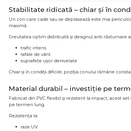
Stabilitate ridicată – chiar și în condi
Un con care cade sau se deplasează este mai periculos
maximă.
Greutatea optim distribuită și designul anti-răsturnare as
trafic intens
rafale de vânt
suprafețe ușor denivelate
Chiar și în condiții dificile, poziția conului rămâne consta
Material durabil – investiție pe ter
Fabricat din PVC flexibil și rezistent la impact, acest se
pe termen lung.
Rezistența la:
raze UV