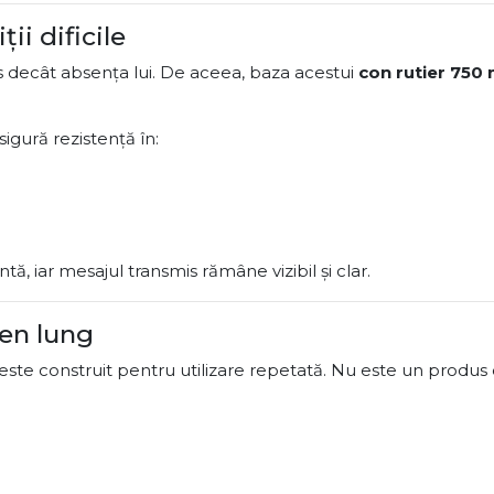
ții dificile
 decât absența lui. De aceea, baza acestui
con rutier 750
igură rezistență în:
ntă, iar mesajul transmis rămâne vizibil și clar.
men lung
t este construit pentru utilizare repetată. Nu este un produs 