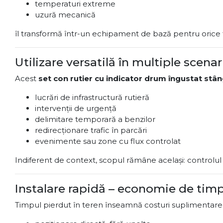
temperaturi extreme
uzură mecanică
îl transformă într-un echipament de bază pentru orice f
Utilizare versatilă în multiple scenar
Acest
set con rutier cu indicator drum îngustat stâ
lucrări de infrastructură rutieră
intervenții de urgență
delimitare temporară a benzilor
redirecționare trafic în parcări
evenimente sau zone cu flux controlat
Indiferent de context, scopul rămâne același: controlul efi
Instalare rapidă – economie de timp
Timpul pierdut în teren înseamnă costuri suplimentare