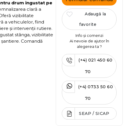
entru drum ingustat pe
emnalizarea clară a
Adaugă la
Oferă vizibilitate
ră a vehiculelor, fiind
favorite
re și intervenții rutiere.
stat stânga, vizibilitate
Info și comenzi
tru șantiere. Comandă
Ai nevoie de ajutor în
alegerea ta ?
(+4) 021 450 60
70
(+4) 0733 50 60
70
SEAP / SICAP