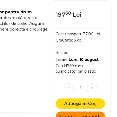
tor pentru drum
68
197
Lei
profesională pentru
țiilor de trafic. Asigură
irijare corectă a circulației
Cost transport:
37.00 Lei
Greutate:
5 kg
În stoc
Livrare
Luni, 10 august
Con H750 mm
cu indicator din plastic
-
+
Adaugă în Coș
Formular comanda