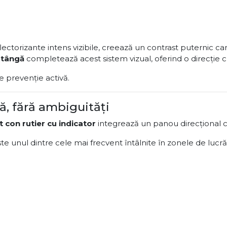
ectorizante intens vizibile, creează un contrast puternic car
stângă
completează acest sistem vizual, oferind o direcție c
 prevenție activă.
ă, fără ambiguități
t con rutier cu indicator
integrează un panou direcțional ca
te unul dintre cele mai frecvent întâlnite în zonele de lucrăr