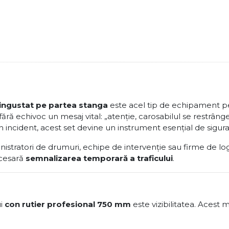
 ingustat pe partea stanga
este acel tip de echipament pe 
 fără echivoc un mesaj vital: „atenție, carosabilul se restrân
 incident, acest set devine un instrument esențial de sigura
istratori de drumuri, echipe de intervenție sau firme de logis
necesară
semnalizarea temporară a traficului
.
ui
con rutier profesional 750 mm
este vizibilitatea. Acest