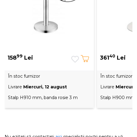
99
40
158
Lei
361
Lei
În stoc furnizor
În stoc furnizor
Livrare
Miercuri, 12 august
Livrare
Miercuri,
Stalp H910 mm, banda rosie 3 m
Stalp H900 mm, 
Nu ezitați să contactați
aici
specialiștii noștri pentru a vă