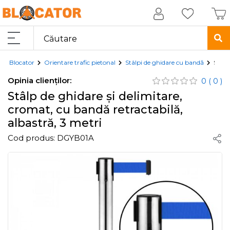
Blocator
Orientare trafic pietonal
Stâlpi de ghidare cu bandă
Stâlp
Opinia clienților:
0
( 0 )
Stâlp de ghidare și delimitare,
cromat, cu bandă retractabilă,
albastră, 3 metri
Cod produs:
DGYB01A