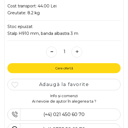
Cost transport:
44.00 Lei
Greutate:
8.2 kg
Stoc epuizat
Stalp H910 mm, banda albastra 3 m
-
+
Cere ofertă
Adaugă la favorite
Info și comenzi
Ai nevoie de ajutor în alegerea ta ?
(+4) 021 450 60 70