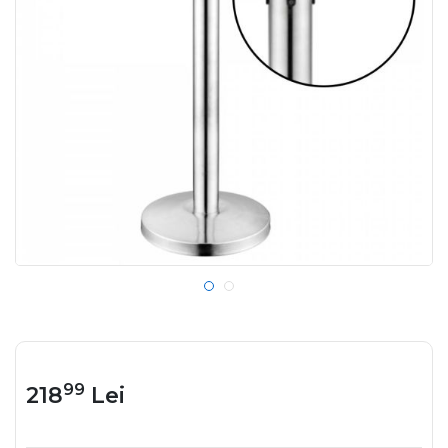
99
218
Lei