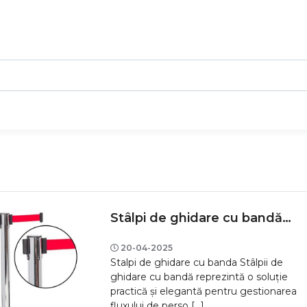
Stâlpi de ghidare cu bandă – Soluții moderne pentru organizarea eficientă a spațiilor publice și evenimentelor
20-04-2025
Stalpi de ghidare cu banda Stâlpii de
ghidare cu bandă reprezintă o soluție
practică și elegantă pentru gestionarea
fluxului de perso [...]