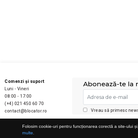
Comenzi și suport
Abonează-te la n
Luni - Vineri
08:00 - 17:00
(+4) 021 450 60 70
Vreau să primesc newsl
contact@blocator.ro
Folosim cookie-uri pentru funcționarea corectă a site-ului și
Informații
Comandă online
multe
.
Contact
Contul meu