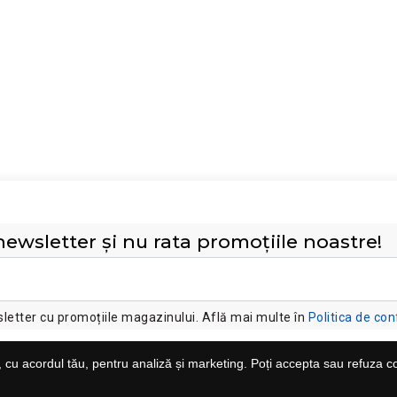
ewsletter și nu rata promoțiile noastre!
etter cu promoțiile magazinului. Află mai multe în
Politica de con
, cu acordul tău, pentru analiză și marketing. Poți accepta sau refuza c
Suport clienți
Servicii clienți
A
Ajutor
Garanție și service