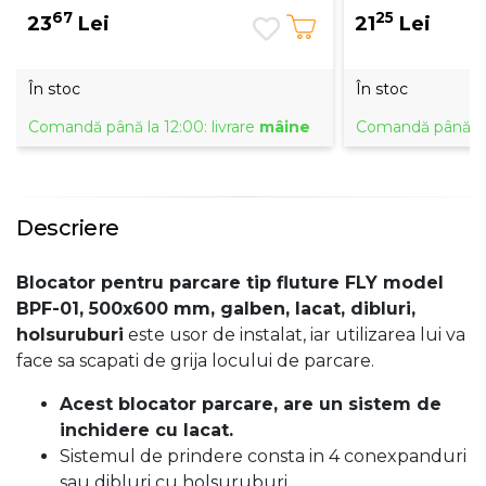
67
25
23
Lei
21
Lei
În stoc
În stoc
Comandă până la 12:00: livrare
mâine
Comandă până la 
Descriere
Blocator pentru parcare tip fluture FLY model
BPF-01, 500x600 mm, galben, lacat, dibluri,
holsuruburi
este usor de instalat, iar utilizarea lui va
face sa scapati de grija locului de parcare.
Acest blocator parcare, are un sistem de
inchidere cu lacat.
Sistemul de prindere consta in 4 conexpanduri
sau dibluri cu holsuruburi.