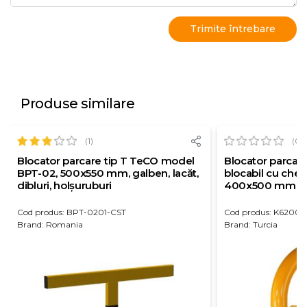
Produse similare
(1)
(0)
Blocator parcare tip T TeCO model
Blocator parcare
BPT-02, 500x550 mm, galben, lacăt,
blocabil cu che
dibluri, holșuruburi
400x500 mm, gal
holșuruburi
Cod produs: BPT-0201-CST
Cod produs: K6200C
Brand: Romania
Brand: Turcia