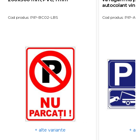
autocolant viny
Cod produs: PIP-BC02-LBS
Cod produs: PIP-AG
+ alte variante
+ alt