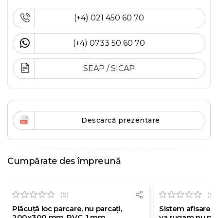
(+4) 021 450 60 70
(+4) 0733 50 60 70
SEAP / SICAP
Descarcă prezentare
Cumpărate des împreună
(0)
(0)
Plăcuță loc parcare, nu parcați,
Sistem afisare 
200x300 mm, PVC, 1 mm
va rugam nu pa