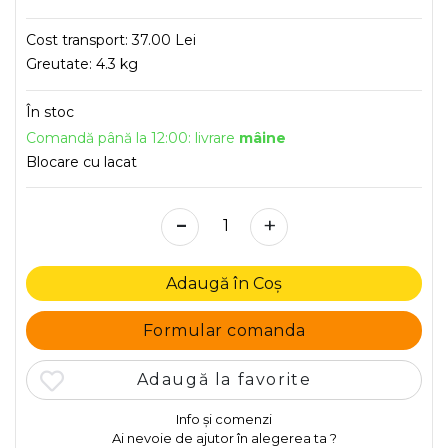
Cost transport:
37.00 Lei
Greutate:
4.3 kg
În stoc
Comandă până la 12:00: livrare
mâine
Blocare cu lacat
-
+
Adaugă în Coș
Formular comanda
Adaugă la favorite
Info și comenzi
Ai nevoie de ajutor în alegerea ta ?