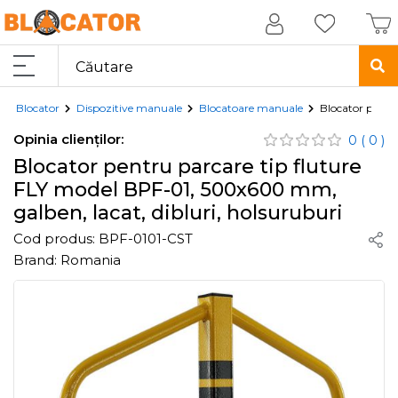
Blocator
Dispozitive manuale
Blocatoare manuale
Blocator pentr
Opinia clienților:
0
( 0 )
Blocator pentru parcare tip fluture
FLY model BPF-01, 500x600 mm,
galben, lacat, dibluri, holsuruburi
Cod produs:
BPF-0101-CST
Brand:
Romania