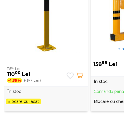
+ alt
99
158
Lei
00
115
Lei
00
110
Lei
00
-4.35 %
(-5
Lei)
În stoc
În stoc
Comandă până la 
Blocare cu lacat
Blocare cu cheie