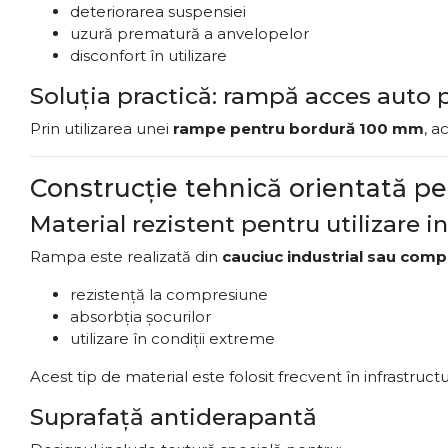
deteriorarea suspensiei
uzură prematură a anvelopelor
disconfort în utilizare
Soluția practică: rampă acces auto 
Prin utilizarea unei
rampe pentru bordură 100 mm
, a
Construcție tehnică orientată pe
Material rezistent pentru utilizare i
Rampa este realizată din
cauciuc industrial sau compo
rezistență la compresiune
absorbția șocurilor
utilizare în condiții extreme
Acest tip de material este folosit frecvent în infrastructur
Suprafață antiderapantă