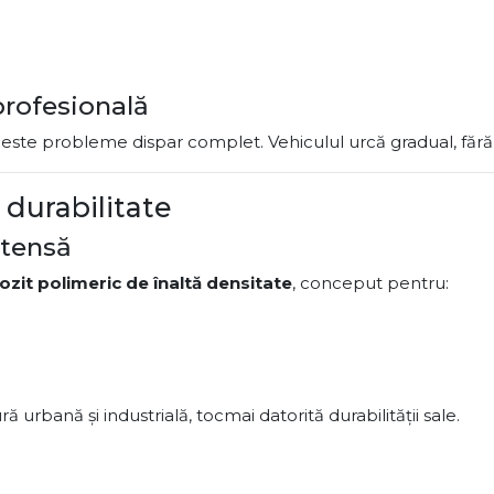
profesională
ceste probleme dispar complet. Vehiculul urcă gradual, fără 
 durabilitate
ntensă
zit polimeric de înaltă densitate
, conceput pentru:
ă urbană și industrială, tocmai datorită durabilității sale.