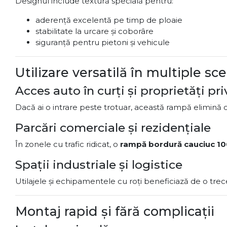
Designul include textură specială pentru:
aderență excelentă pe timp de ploaie
stabilitate la urcare și coborâre
siguranță pentru pietoni și vehicule
Utilizare versatilă în multiple sce
Acces auto în curți și proprietăți pri
Dacă ai o intrare peste trotuar, această rampă elimină c
Parcări comerciale și rezidențiale
În zonele cu trafic ridicat, o
rampă bordură cauciuc 1
Spații industriale și logistice
Utilajele și echipamentele cu roți beneficiază de o trecer
Montaj rapid și fără complicații