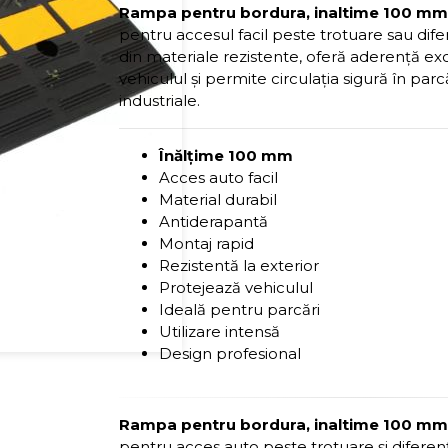
Rampa pentru bordura, inaltime 100 m
pentru accesul facil peste trotuare sau dife
din materiale rezistente, oferă aderență ex
vehiculul și permite circulația sigură în parcăr
industriale.
Înălțime 100 mm
Acces auto facil
Material durabil
Antiderapantă
Montaj rapid
Rezistentă la exterior
Protejează vehiculul
Ideală pentru parcări
Utilizare intensă
Design profesional
Rampa pentru bordura, inaltime 100 m
pentru acces auto peste trotuare și diferenț