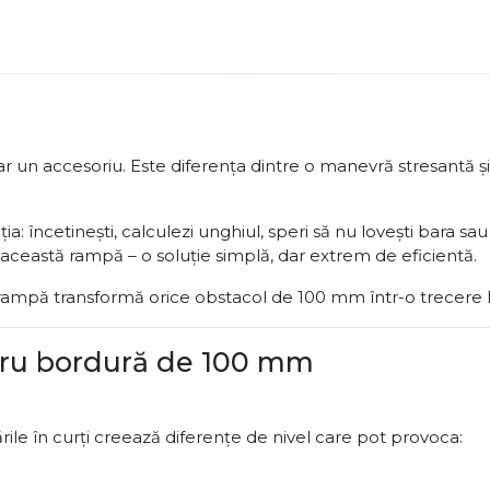
 un accesoriu. Este diferența dintre o manevră stresantă și u
a: încetinești, calculezi unghiul, speri să nu lovești bara sa
ine această rampă – o soluție simplă, dar extrem de eficientă.
 rampă transformă orice obstacol de 100 mm într-o trecere li
tru bordură de 100 mm
ările în curți creează diferențe de nivel care pot provoca: