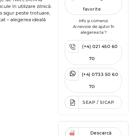
ule în utilizare zilnică.
favorite
sigur peste trotuare,
tat – alegerea ideală
Info și comenzi
Ai nevoie de ajutor în
alegerea ta ?
(+4) 021 450 60
70
(+4) 0733 50 60
70
SEAP / SICAP
Descarcă