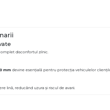
narii
vate
omplet disconfortul zilnic.
00 mm
devine esențială pentru protecția vehiculelor cliențil
e lină, reducând uzura și riscul de avarii.