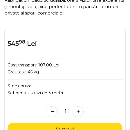
Fabricat din cauciuc durabil, oferă vizibilitate excelentă
și montaj rapid, fiind perfect pentru parcări, drumuri
private și spații comerciale
98
545
Lei
Cost transport:
107.00 Lei
Greutate:
45 kg
Stoc epuizat
Set pentru strazi de 3 metri
-
+
Cere ofertă