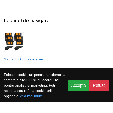
Istoricul de navigare
Șterge istoricul de navigare
Compania nu poate garanta și nu își poate asuma răspunderea că
Folosim cookie-uri pentru funcționarea
informațiile prezentate pe site sunt corecte, complete sau actualizate, iar
corectă a site-ului și, cu acordul tău,
serviciile oferite prin acest site sunt accesibile, neîntrerupte și fără erori.
Acceptă
Refuză
pentru analiză și marketing. Poți
Prețurile, ofertele, situația stocului, specificațiile și imaginile pot fi schimbate
accepta sau refuza cookie-urile
fără o notificare prealabilă.
opționale.
Află mai multe
.