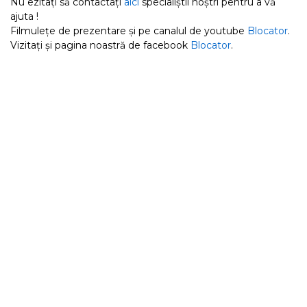
Nu ezitați să contactați
aici
specialiștii noștri pentru a vă
ajuta !
Filmulețe de prezentare și pe canalul de youtube
Blocator
.
Vizitați și pagina noastră de facebook
Blocator
.