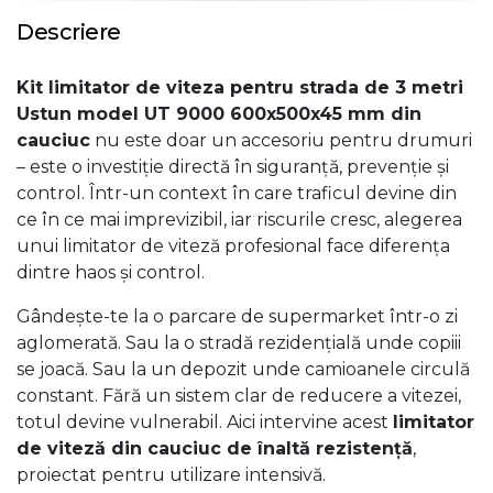
Descriere
Kit limitator de viteza pentru strada de 3 metri
Ustun model UT 9000 600x500x45 mm din
cauciuc
nu este doar un accesoriu pentru drumuri
– este o investiție directă în siguranță, prevenție și
control. Într-un context în care traficul devine din
ce în ce mai imprevizibil, iar riscurile cresc, alegerea
unui limitator de viteză profesional face diferența
dintre haos și control.
Gândește-te la o parcare de supermarket într-o zi
aglomerată. Sau la o stradă rezidențială unde copiii
se joacă. Sau la un depozit unde camioanele circulă
constant. Fără un sistem clar de reducere a vitezei,
totul devine vulnerabil. Aici intervine acest
limitator
de viteză din cauciuc de înaltă rezistență
,
proiectat pentru utilizare intensivă.